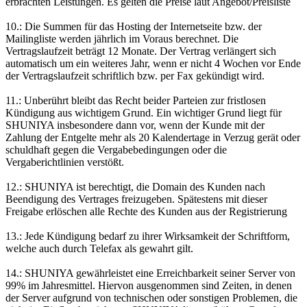
erbrachten Leistungen. Es gelten die Preise laut Angebot/Preisliste
10.: Die Summen für das Hosting der Internetseite bzw. der
Mailingliste werden jährlich im Voraus berechnet. Die
Vertragslaufzeit beträgt 12 Monate. Der Vertrag verlängert sich
automatisch um ein weiteres Jahr, wenn er nicht 4 Wochen vor Ende
der Vertragslaufzeit schriftlich bzw. per Fax gekündigt wird.
11.: Unberührt bleibt das Recht beider Parteien zur fristlosen
Kündigung aus wichtigem Grund. Ein wichtiger Grund liegt für
SHUNIYA insbesondere dann vor, wenn der Kunde mit der
Zahlung der Entgelte mehr als 20 Kalendertage in Verzug gerät oder
schuldhaft gegen die Vergabebedingungen oder die
Vergaberichtlinien verstößt.
12.: SHUNIYA ist berechtigt, die Domain des Kunden nach
Beendigung des Vertrages freizugeben. Spätestens mit dieser
Freigabe erlöschen alle Rechte des Kunden aus der Registrierung
13.: Jede Kündigung bedarf zu ihrer Wirksamkeit der Schriftform,
welche auch durch Telefax als gewahrt gilt.
14.: SHUNIYA gewährleistet eine Erreichbarkeit seiner Server von
99% im Jahresmittel. Hiervon ausgenommen sind Zeiten, in denen
der Server aufgrund von technischen oder sonstigen Problemen, die