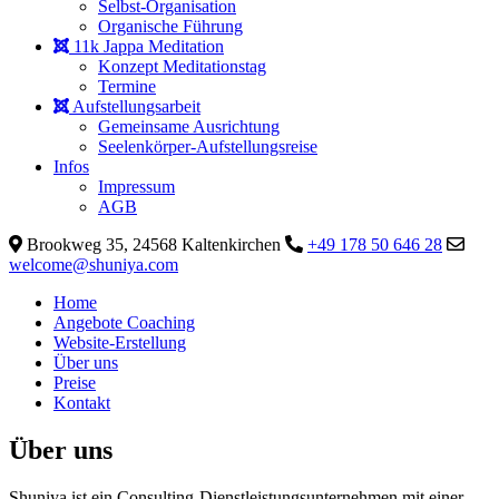
Selbst-Organisation
Organische Führung
11k Jappa Meditation
Konzept Meditationstag
Termine
Aufstellungsarbeit
Gemeinsame Ausrichtung
Seelenkörper-Aufstellungsreise
Infos
Impressum
AGB
Brookweg 35, 24568 Kaltenkirchen
+49 178 50 646 28
welcome@shuniya.com
Home
Angebote Coaching
Website-Erstellung
Über uns
Preise
Kontakt
Über uns
Shuniya ist ein Consulting-Dienstleistungsunternehmen mit einer