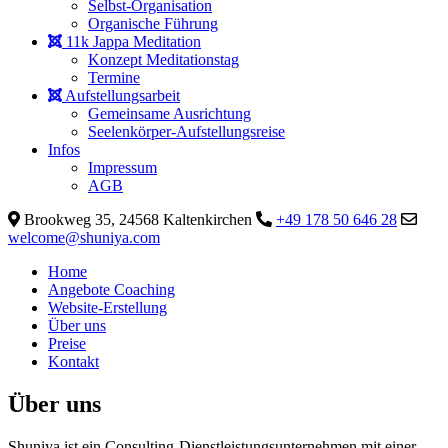
Selbst-Organisation
Organische Führung
11k Jappa Meditation
Konzept Meditationstag
Termine
Aufstellungsarbeit
Gemeinsame Ausrichtung
Seelenkörper-Aufstellungsreise
Infos
Impressum
AGB
Brookweg 35, 24568 Kaltenkirchen
+49 178 50 646 28
welcome@shuniya.com
Home
Angebote Coaching
Website-Erstellung
Über uns
Preise
Kontakt
Über uns
Shuniya ist ein Consulting-Dienstleistungsunternehmen mit einer